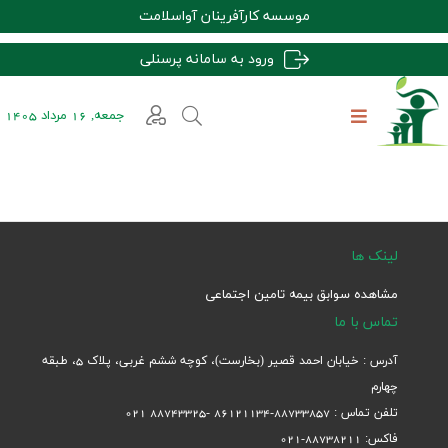
موسسه کارآفرینان آواسلامت
ورود به سامانه پرسنلی
جمعه, 16 مرداد 1405
لینک ها
مشاهده سوابق بیمه تامین اجتماعی
تماس با ما
آدرس : خیابان احمد قصیر (بخارست)، کوچه ششم غربی، پلاک 5، طبقه
چهارم
تلفن تماس : 88733857-86121134 -88743325 021
فاکس: 88738211-021