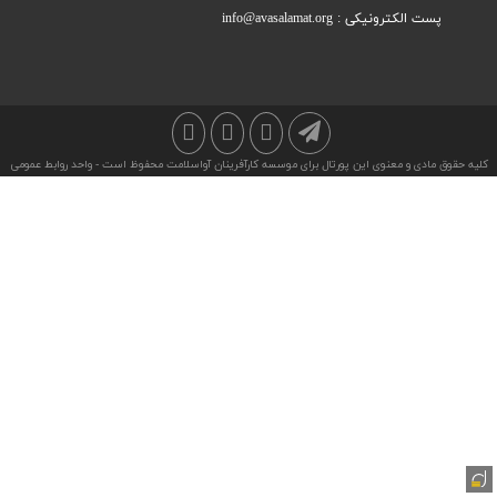
پست الکترونیکی : info@avasalamat.org
کلیه حقوق مادی و معنوی این پورتال برای موسسه کارآفرینان آواسلامت محفوظ است - واحد روابط عمومی