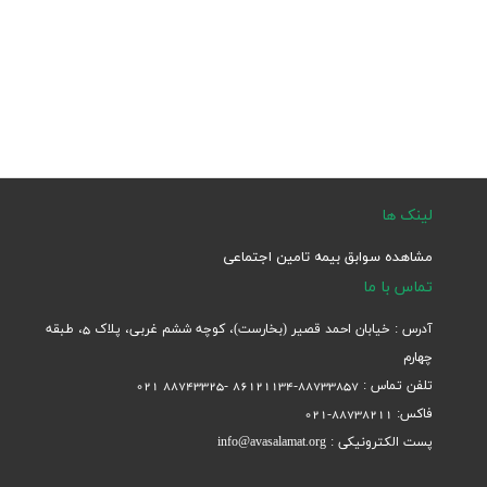
لینک ها
مشاهده سوابق بیمه تامین اجتماعی
تماس با ما
آدرس : خیابان احمد قصیر (بخارست)، کوچه ششم غربی، پلاک 5، طبقه
چهارم
تلفن تماس : 88733857-86121134 -88743325 021
فاکس: 88738211-021
پست الکترونیکی : info@avasalamat.org